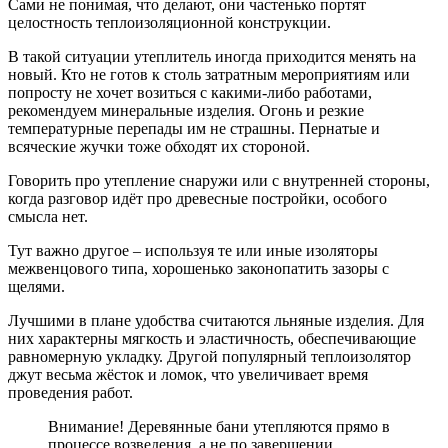
Сами не понимая, что делают, они частенько портят
целостность теплоизоляционной конструкции.
В такой ситуации утеплитель иногда приходится менять на
новый. Кто не готов к столь затратным мероприятиям или
попросту не хочет возиться с какими-либо работами,
рекомендуем минеральные изделия. Огонь и резкие
температурные перепады им не страшны. Пернатые и
всяческие жучки тоже обходят их стороной.
Говорить про утепление снаружи или с внутренней стороны,
когда разговор идёт про древесные постройки, особого
смысла нет.
Тут важно другое – используя те или иные изоляторы
межвенцового типа, хорошенько законопатить зазоры с
щелями.
Лучшими в плане удобства считаются льняные изделия. Для
них характерны мягкость и эластичность, обеспечивающие
равномерную укладку. Другой популярный теплоизолятор
джут весьма жёсток и ломок, что увеличивает время
проведения работ.
Внимание! Деревянные бани утепляются прямо в
процессе возведения, а не по завершении