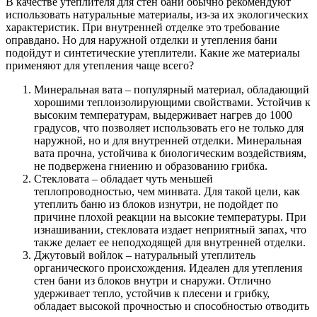
В качестве утеплителя для стен бани обычно рекомендуют
использовать натуральные материалы, из-за их экологических
характеристик. При внутренней отделке это требование
оправдано. Но для наружной отделки и утепления бани
подойдут и синтетические утеплители. Какие же материалы
применяют для утепления чаще всего?
Минеральная вата – популярный материал, обладающий
хорошими теплоизолирующими свойствами. Устойчив к
высоким температурам, выдерживает нагрев до 1000
градусов, что позволяет использовать его не только для
наружной, но и для внутренней отделки. Минеральная
вата прочна, устойчива к биологическим воздействиям,
не подвержена гниению и образованию грибка.
Стекловата – обладает чуть меньшей
теплопроводностью, чем минвата. Для такой цели, как
утеплить баню из блоков изнутри, не подойдет по
причине плохой реакции на высокие температуры. При
изнашивании, стекловата издает неприятный запах, что
также делает ее неподходящей для внутренней отделки.
Джутовый войлок – натуральный утеплитель
органического происхождения. Идеален для утепления
стен бани из блоков внутри и снаружи. Отлично
удерживает тепло, устойчив к плесени и грибку,
обладает высокой прочностью и способностью отводить