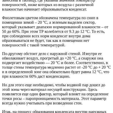
занесены в таблицу, где указаны значения температур
поверхностей, ниже которых из воздуха с различной
влажностью начинает образовываться конденсат.
Фиолетовым цветом обозначена температура по снип в
помещении зимой – 20 °С, а зеленым выделен сектор,
который указывает диапазон нормированной влажности – от
50 до 60%. При этом ТР колеблется от 9.3 до 12 °С. То есть,
при соблюдении всех норм конденсат внутри дома
образовываться не будет, так как в помещении нет
поверхностей с такой температурой.
По-другому обстоит дело с наружной стеной. Изнутри ее
обволакивает воздух, прогретый до +20 °С, а снаружи она
подвергает воздействию — 20 °С и более. Соответственно, в
толще стены температура медленно растет от -20 °С до + 20 °С
и в определенной зоне она обязательно будет равна 12 °С, что
при влажности 60% даст конденсацию.
Но для этого еще необходимо, чтобы водяной пар дошел до
этой зоны через материал несущей конструкции. Здесь
появляется еще один фактор, который влияет на определение
точки росы – паропроницаемость материала. Этот параметр
всегда нужно учитывать при возведении стен.
Итак, на процесс образования конденсата внутри наружных