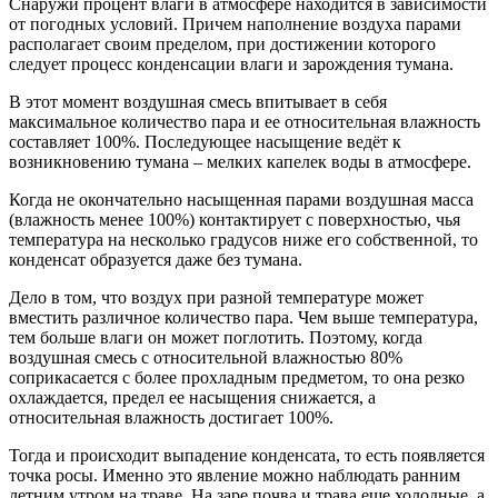
Снаружи процент влаги в атмосфере находится в зависимости
от погодных условий. Причем наполнение воздуха парами
располагает своим пределом, при достижении которого
следует процесс конденсации влаги и зарождения тумана.
В этот момент воздушная смесь впитывает в себя
максимальное количество пара и ее относительная влажность
составляет 100%. Последующее насыщение ведёт к
возникновению тумана – мелких капелек воды в атмосфере.
Когда не окончательно насыщенная парами воздушная масса
(влажность менее 100%) контактирует с поверхностью, чья
температура на несколько градусов ниже его собственной, то
конденсат образуется даже без тумана.
Дело в том, что воздух при разной температуре может
вместить различное количество пара. Чем выше температура,
тем больше влаги он может поглотить. Поэтому, когда
воздушная смесь с относительной влажностью 80%
соприкасается с более прохладным предметом, то она резко
охлаждается, предел ее насыщения снижается, а
относительная влажность достигает 100%.
Тогда и происходит выпадение конденсата, то есть появляется
точка росы. Именно это явление можно наблюдать ранним
летним утром на траве. На заре почва и трава еще холодные, а