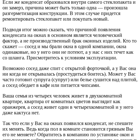
Если же конденсат образовался внутри самого стеклопакета и
он замерз, причина может быть только одна — произошла
разгерметизация конструкции. В этом случае придется
ремонтировать стеклопакет или покупать новый.
Подводя итог можно сказать, что причиной появления
конденсата на окнах в основном является человеческий
фактор, а не производственный брак оконных изделий. Кто то
скажет — сосед и мы брали окна в одной компании, окна
одинаковые, но у него они не потеют, а у нас с них течет как
со шланга. Присмотритесь к условиям эксплуатации.
Возможно сосед даже спит с открытой форточкой, а у Вас она
ни когда не открывалась (простудиться боитесь). Может у Вас
часто готовит супруга (супруг) или белье сушится над плитой,
а сосед обедает в кафе или питается чипсами.
Ваша семья из четырех человек живет в двухкомнатной
квартире, квартира от комнатных цветов выглядит как
оранжерея, а сосед живет один в четырехкомнатной и у него
даже кактуса нет.
Так что если у Вас на окнах появился конденсат, не спешите
их менять. Ведь когда пол в комнате становится грязным Вы
его не меняете? Обратитесь в компанию по установке окон и