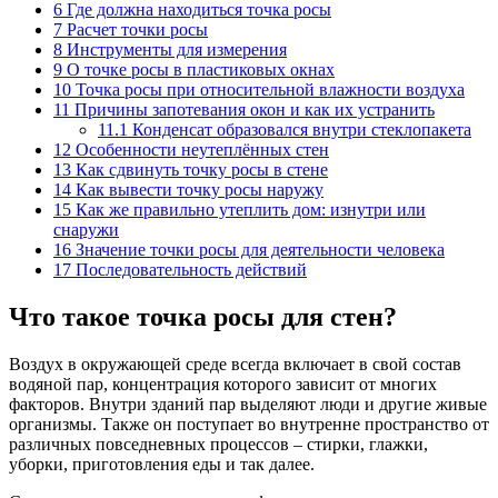
6
Где должна находиться точка росы
7
Расчет точки росы
8
Инструменты для измерения
9
О точке росы в пластиковых окнах
10
Точка росы при относительной влажности воздуха
11
Причины запотевания окон и как их устранить
11.1
Конденсат образовался внутри стеклопакета
12
Особенности неутеплённых стен
13
Как сдвинуть точку росы в стене
14
Как вывести точку росы наружу
15
Как же правильно утеплить дом: изнутри или
снаружи
16
Значение точки росы для деятельности человека
17
Последовательность действий
Что такое точка росы для стен?
Воздух в окружающей среде всегда включает в свой состав
водяной пар, концентрация которого зависит от многих
факторов. Внутри зданий пар выделяют люди и другие живые
организмы. Также он поступает во внутренне пространство от
различных повседневных процессов – стирки, глажки,
уборки, приготовления еды и так далее.