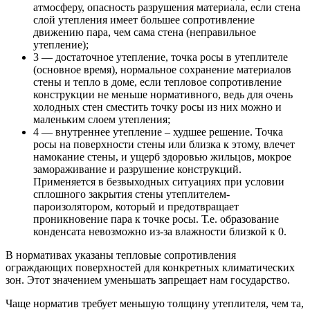
атмосферу, опасность разрушения материала, если стена
слой утепления имеет большее сопротивление
движению пара, чем сама стена (неправильное
утепление);
3 — достаточное утепление, точка росы в утеплителе
(основное время), нормальное сохранение материалов
стены и тепло в доме, если тепловое сопротивление
конструкции не меньше нормативного, ведь для очень
холодных стен сместить точку росы из них можно и
маленьким слоем утепления;
4 — внутреннее утепление – худшее решение. Точка
росы на поверхности стены или близка к этому, влечет
намокание стены, и ущерб здоровью жильцов, мокрое
замораживание и разрушение конструкций.
Применяется в безвыходных ситуациях при условии
сплошного закрытия стены утеплителем-
пароизолятором, который и предотвращает
проникновение пара к точке росы. Т.е. образование
конденсата невозможно из-за влажности близкой к 0.
В нормативах указаны тепловые сопротивления
ограждающих поверхностей для конкретных климатических
зон. Этот значением уменьшать запрещает нам государство.
Чаще норматив требует меньшую толщину утеплителя, чем та,