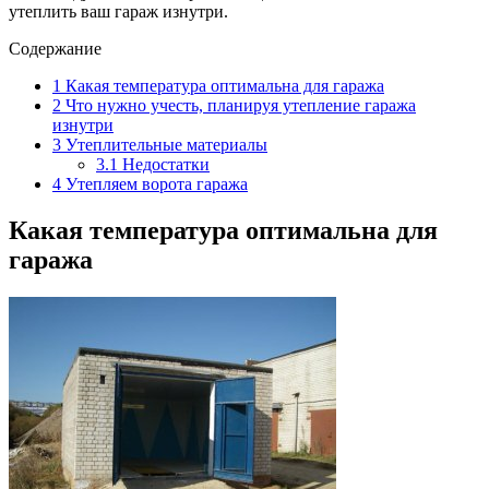
утеплить ваш гараж изнутри.
Содержание
1
Какая температура оптимальна для гаража
2
Что нужно учесть, планируя утепление гаража
изнутри
3
Утеплительные материалы
3.1
Недостатки
4
Утепляем ворота гаража
Какая температура оптимальна для
гаража