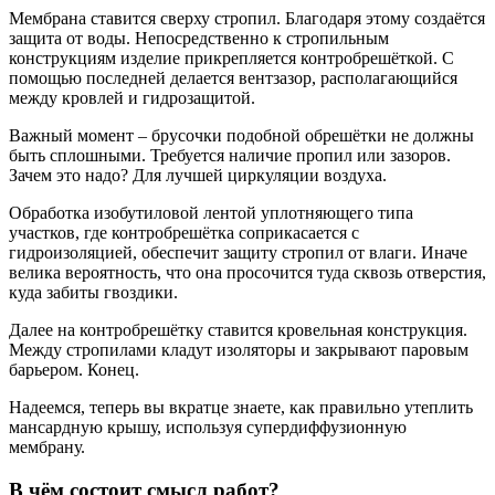
Мембрана ставится сверху стропил. Благодаря этому создаётся
защита от воды. Непосредственно к стропильным
конструкциям изделие прикрепляется контробрешёткой. С
помощью последней делается вентзазор, располагающийся
между кровлей и гидрозащитой.
Важный момент – брусочки подобной обрешётки не должны
быть сплошными. Требуется наличие пропил или зазоров.
Зачем это надо? Для лучшей циркуляции воздуха.
Обработка изобутиловой лентой уплотняющего типа
участков, где контробрешётка соприкасается с
гидроизоляцией, обеспечит защиту стропил от влаги. Иначе
велика вероятность, что она просочится туда сквозь отверстия,
куда забиты гвоздики.
Далее на контробрешётку ставится кровельная конструкция.
Между стропилами кладут изоляторы и закрывают паровым
барьером. Конец.
Надеемся, теперь вы вкратце знаете, как правильно утеплить
мансардную крышу, используя супердиффузионную
мембрану.
В чём состоит смысл работ?