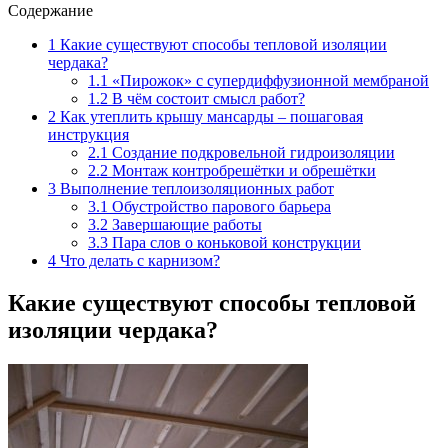
Содержание
1
Какие существуют способы тепловой изоляции
чердака?
1.1
«Пирожок» с супердиффузионной мембраной
1.2
В чём состоит смысл работ?
2
Как утеплить крышу мансарды – пошаговая
инструкция
2.1
Создание подкровельной гидроизоляции
2.2
Монтаж контробрешётки и обрешётки
3
Выполнение теплоизоляционных работ
3.1
Обустройство парового барьера
3.2
Завершающие работы
3.3
Пара слов о коньковой конструкции
4
Что делать с карнизом?
Какие существуют способы тепловой
изоляции чердака?