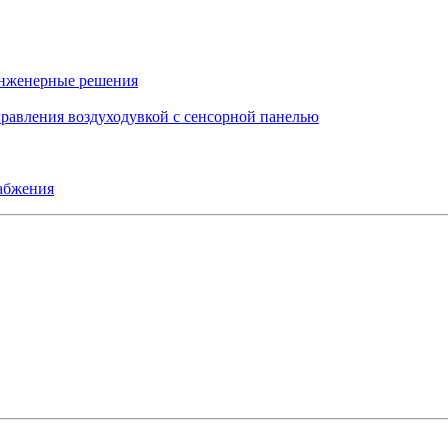
инженерные решения
правления воздуходувкой с сенсорной панелью
набжения