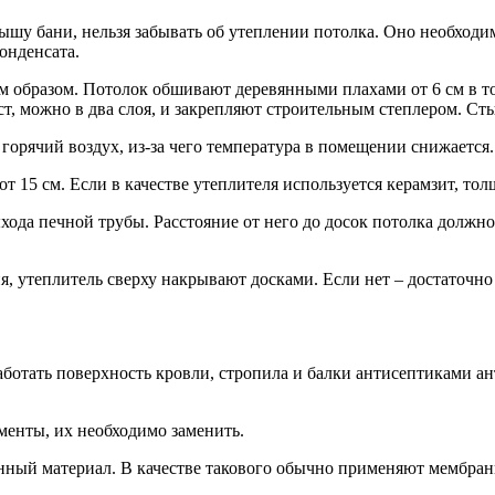
рышу бани, нельзя забывать об утеплении потолка. Оно необходи
онденсата.
м образом. Потолок обшивают деревянными плахами от 6 см в т
т, можно в два слоя, и закрепляют строительным степлером. Ст
 горячий воздух, из-за чего температура в помещении снижается.
 15 см. Если в качестве утеплителя используется керамзит, тол
хода печной трубы. Расстояние от него до досок потолка должн
, утеплитель сверху накрывают досками. Если нет – достаточно 
работать поверхность кровли, стропила и балки антисептиками 
менты, их необходимо заменить.
нный материал. В качестве такового обычно применяют мембран