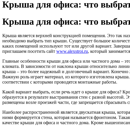
Крыша для офиса: что выбра
Крыша для офиса: что выбра
Крыша является верхней конструкцией помещения. Это так назы
необходимо выбрать тип крыши. Существует большое количеств
каких помещений используют тот или другой вариант. Заверша
приглашаем посетить сайт
www.alexstroi.ru
, который занимаетс
Главные особенности крыши для офиса или частного дома – это
климата. В зависимости от наклона крыши относительно линии 
крыша – это более надежный и долговечный вариант. Конечно ж
Важную роль играет материал, из которого изготовлена крыша.
соответствии с которыми проводятся монтажные работы.
Какой вариант выбрать, если речь идет о крыше для офиса? Кр
образуется в результате выстраивания стен с разной высотой. 
размещены возле проезжей части, где запрещается сбрасывать сн
Наиболее распространенной является двускатная крыша, котор
ними формируется стена, которая называется фронтоном. Такая
качестве крыши для офиса и частного дома. Кроме вышеописа