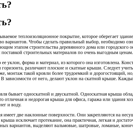
ть?
ть?
ваемое теплоизоляционное покрытие, которое оберегает здание 
о вариантов. Чтобы сделать правильный выбор, необходимо озна
ющим этапом строительства деревянного дома или городского о
я поставкой строительных материалов по очень выгодным ценам.
 ее уклон, форма и материал, из которого она изготовлена. Ко
горизонта, различают плоские и скатные крыши. Следует учитыв
е, монтаж такой кровли более трудоемкий и дорогостоящий, но,
 В зависимости от него, делают уклон на скатной крыше. Кажды
овля бывает односкатной и двускатной. Односкатная крыша обла
Это отличная и недорогая крыша для офиса, гаража или здания хо
ег и воду.
ая имеет две наклонные поверхности. Они закрепляются на несу
 крыша исключает протекание, она практичная, легкая и достато
нных вариантов, выделяют вальмовые, шатровые, ломаные, кони