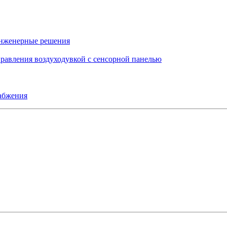
инженерные решения
правления воздуходувкой с сенсорной панелью
набжения