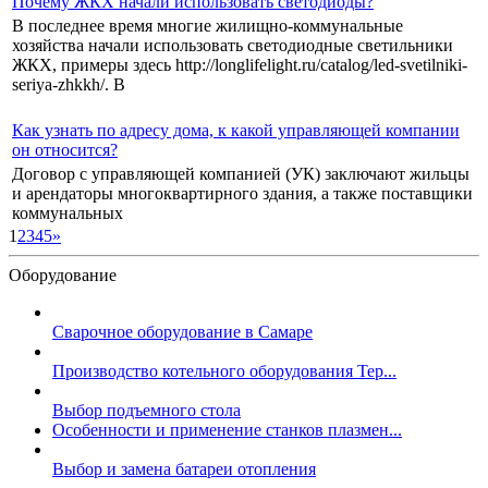
Почему ЖКХ начали использовать светодиоды?
В последнее время многие жилищно-коммунальные
хозяйства начали использовать светодиодные светильники
ЖКХ, примеры здесь http://longlifelight.ru/catalog/led-svetilniki-
seriya-zhkkh/. В
Как узнать по адресу дома, к какой управляющей компании
он относится?
Договор с управляющей компанией (УК) заключают жильцы
и арендаторы многоквартирного здания, а также поставщики
коммунальных
1
2
3
4
5
»
Оборудование
Сварочное оборудование в Самаре
Производство котельного оборудования Тер...
Выбор подъемного стола
Особенности и применение станков плазмен...
Выбор и замена батареи отопления