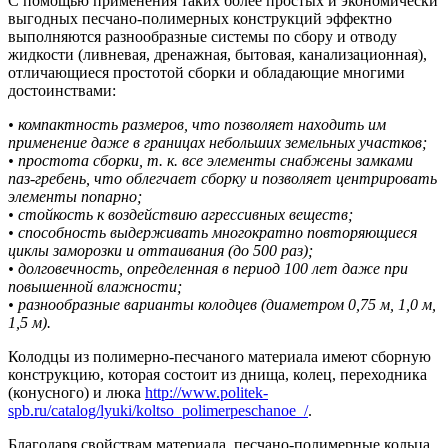
С помощью применения таких более простых и экономически
выгодных песчано-полимерных конструкций эффектно
выполняются разнообразные системы по сбору и отводу
жидкости (ливневая, дренажная, бытовая, канализационная),
отличающиеся простотой сборки и обладающие многими
достоинствами:
• компактность размеров, что позволяет находить им
применение даже в границах небольших земельных участков;
• простота сборки, т. к. все элементы снабжены замками
паз-гребень, что облегчает сборку и позволяет центрировать
элементы попарно;
• стойкость к воздействию агрессивных веществ;
• способность выдерживать многократно повторяющиеся
циклы заморозки и оттаивания (до 500 раз);
• долговечность, определенная в период 100 лет даже при
повышенной влажности;
• разнообразные варианты колодцев (диаметром 0,75 м, 1,0 м,
1,5 м).
Колодцы из полимерно-песчаного материала имеют сборную
конструкцию, которая состоит из днища, колец, переходника
(конусного) и люка
http://www.politek-
spb.ru/catalog/lyuki/koltso_polimerpeschanoe_/
.
Благодаря свойствам материала, песчано-полимерные кольца