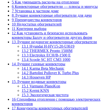
5
Как уменьшить расходы на отопление
6
Конвекторные обогреватели — плюсы и минусы
7
Установка в частном доме
8
Лучшие конвекторные обогреватели для дачи
9
Преимущества конвекторов
10
Недостатки обогревателей
11
Критерии выбора
12
Как установить и безопасно использовать
конвекторы Баллу и обогреватели других фирм
13
Лучшие недорогие конвекторные обогреватели
13.1
Hyundai H-HV15-20-UI619
13.2
THERMEX Pronto 1500M
13.3
Electrolux ECH/B-1500 E
13.4
Scoole SC HT CM3 1000
14
Лучшие газовые конвекторы
14.1
Karma Beta Mechanic
14.2
Bartolini Pullover K Turbo Plus
14.3
Hosseven HP
15
Лучшие водяные конвекторы
15.1
Varmann PlanoKon
15.2
Kermi KNN
15.3
Экологическая чистота
16
Специфика отопления с помощью электрических
конвекторов
17
Конкуренты конвекторных обогревателей