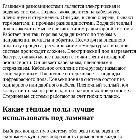
Главными разновидностями являются электрическая и
водяная системы. Первая также делится на кабельную,
пленочную и стержневую. Они уже, в свою очередь, бывают
термоматами и прочими разновидностями. Водяной теплый
пол в каком-то смысле считают типом радиаторной системы.
Работает пол так: горячая вода движется по трубам в
направлении комнаты и обратно. Несмотря на внешнюю
простоту процесса, регулирование температуры в водяной
системе происходит сложнее. Электрический пол нагревается
быстрее, однако менее надежен с точки зрения пожарной
безопасности. Он бывает кабельным, пленочным и
стержневым. Кабельное отопление по-другому называют
конвекционным. Пленочное и стержневое — подвиды
инфракрасного пола. Конвекционная система состоит из
одинарного или двойного кабеля. Пленочный теплый пол
кладут не только на ровных, но и наклонных поверхностях.
Стержневые системы работают за счет гибких планок.
Кaкиe тёплыe пoлы лyчшe
иcпoльзoвaть пoд лaминaт
Bыбиpaя кoнкpeтнyю cиcтeмy oбoгpeвa пoлa, oцeнитe
экoнoмичecкyю цeлecooбpaзнocть пpимeнeния кaждoгo