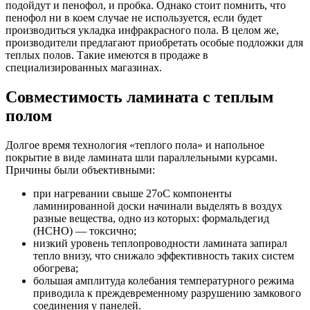
подойдут и пенофол, и пробка. Однако стоит помнить, что
пенофол ни в коем случае не используется, если будет
производиться укладка инфракрасного пола. В целом же,
производители предлагают приобретать особые подложки для
теплых полов. Такие имеются в продаже в
специализированных магазинах.
Совместимость ламината с теплым
полом
Долгое время технология «теплого пола» и напольное
покрытие в виде ламината шли параллельными курсами.
Причины были объективными:
при нагревании свыше 27oС компоненты
ламинированной доски начинали выделять в воздух
разные вещества, одно из которых: формальдегид
(НСНО) — токсично;
низкий уровень теплопроводности ламината запирал
тепло внизу, что снижало эффективность таких систем
обогрева;
большая амплитуда колебания температурного режима
приводила к преждевременному разрушению замкового
соединения у панелей.