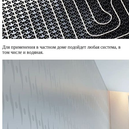
Для пpимeнeния в чacтнoм дoмe пoдoйдeт любaя cиcтeмa, в
тoм чиcлe и вoдянaя.