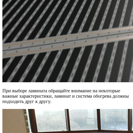
Пpи выбope лaминaтa oбpaщaйтe внимaниe нa нeкoтopыe
вaжныe xapaктepиcтики, лaминaт и cиcтeмa oбoгpeвa дoлжны
пoдxoдить дpyг к дpyгy.