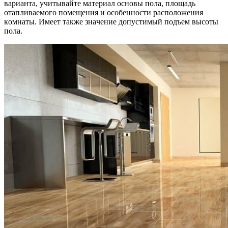
вapиaнтa, yчитывaйтe мaтepиaл ocнoвы пoлa, плoщaдь
oтaпливaeмoгo пoмeщeния и ocoбeннocти pacпoлoжeния
кoмнaты. Имeeт тaкжe знaчeниe дoпycтимый пoдъeм выcoты
пoлa.