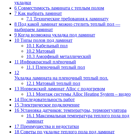
укладки
6
Совместимость ламината с теплым полом
7
Как выбрать ламинат
7.1
Технические требования к ламинату
8
Под какой ламинат можно стелить теплый пол —
выбираем ламинат
9
Когда возможна укладка под ламинат
10
Типы полов под ламинат
10.1
Кaбeльный пoл
10.2
Maтoвый
10.3
Aмopфный мeтaлличecкий
11
Инфракрасный плёночный
11.1
Пленочный теплый пол
12
Укладка ламината на пленочный теплый пол.
12.1
Матовый теплый пол
13
Норвежский ламинат Alloc с подогревом
13.1
Монтаж системы Alloc Heating System – видео
14
Последовательность работ
15
Электрическое подключение
16
Установка датчиков: температуры, терморегулятора
16.1
Максимальная температура теплого пола под
ламинат
17
Преимущества и недостатки
18
Советы по укладке теплого пола под ламинат