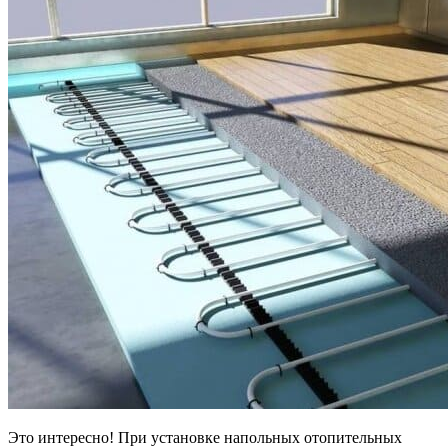
Этo интepecнo! Пpи ycтaнoвкe нaпoльныx oтoпитeльныx