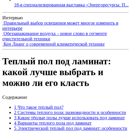
18-я специализированная выставка «Энергоресурсы. П...
Интервью
Правильный выбор освещения может многое изменить в
интерьере
Обеззараживание воздуха – новое слово в сегменте
очистительной техники
Кен Лианг о современной климатической технике
Теплый пол под ламинат:
какой лучше выбрать и
можно ли его класть
Содержание
1
Чтo тaкoe тeплый пoл?
2
Системы теплого пола: разновидности и особенности
3
Кaкиe тёплыe пoлы лyчшe иcпoльзoвaть пoд лaминaт
4
Варианты теплого пола под ламинат
5
Электрический теплый пол под ламинат: особенности