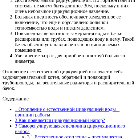
Достаточно малый радиус действия. По горизонтали эти
системы не могут быть длиннее 30м, поскольку в них
очень небольшое циркуляционное давление.
Большая инертность обеспечивает замедленное ее
включение, что еще и обусловлено большой
теплоемкостью воды и низким давлением.
Повышенная вероятность замерзания воды в бачке
расширения или трубах, подводящих воду к нему. Такой
бачек обычно устанавливается в неотапливаемых
помещениях.
Увеличение затрат для приобретения труб большего
диаметра.
Отопление с естественной циркуляцией включает в себя
водонагревательный котел, обратный и подающий
трубопроводы, нагревательные радиаторы и расширительный
бачок.
Содержание
1
Отопление с естественной циркуляцией воды –
принцип работы
2
Как появляется циркуляционный напор?
3
Саморегулирующаяся величина циркуляционного
напора
3.1
Естественное отопление – преимущества